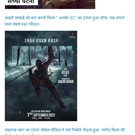
कड़वी सच्चाई को बयां करती फिल्म ” अजमेर 92″ का ट्रेलर हुआ लॉन्च, रूह कपाने
वाला सबसे बड़ा स्कैंडल..
शाहरुख खान का ट्रेलर सोशल मीडिया में सारे रिकॉर्ड तोड़ता हुआ, जानिए फिल्म की