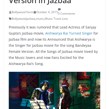
Version in Jazbaa
Bollywood Farm
October 4, 2015
0 Comments
Bollywood
,
Jazbaa
,
music
,
Music Track Lists
Previously it was rumored that Lead Actress of Sanjay
Gupta’s Jazbaa movie,
Aishwarya Rai Turned Singer
for
Jazbaa film and now its Announced that Aishwarya is
the Singer for Jazbaa movie for the song Bandeyaa
Female Version. All the Songs of Jazbaa movie loved by
the Music lovers and now Fans Excited for the
Aishwarya Rai’s Song.