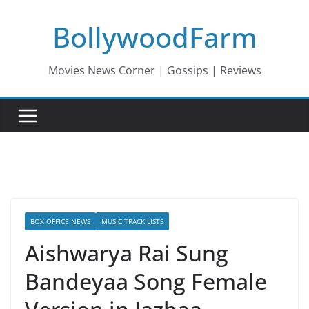
Skip
BollywoodFarm
to
content
Movies News Corner | Gossips | Reviews
BOX OFFICE NEWS
MUSIC TRACK LISTS
Aishwarya Rai Sung
Bandeyaa Song Female