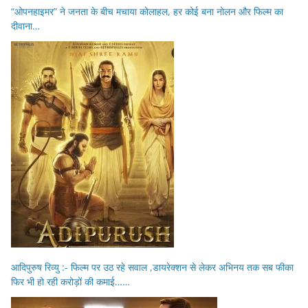
“ओपनहाइमर” ने जनता के बीच मचाया कोलाहल, हर कोई बना नोलन और फिल्म का
दीवाना…
आदिपुरुष रिव्यु :- फिल्म पर उठ रहे सवाल ,डायरेक्शन से लेकर अभिनय तक सब फीका
फिर भी हो रही करोड़ों की कमाई……