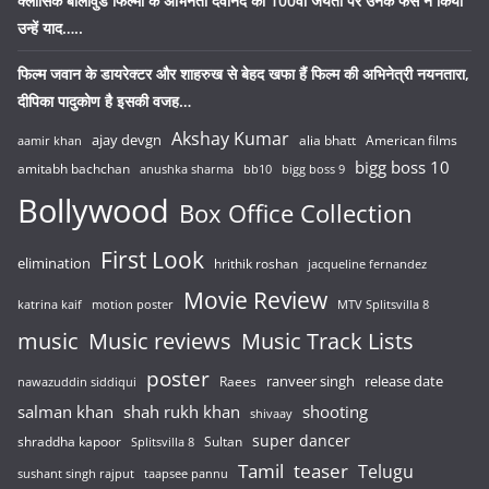
क्लासिक बॉलीवुड फिल्मों के अभिनेता देवानंद की 100वीं जयंती पर उनके फैंस ने किया
उन्हें याद…..
फिल्म जवान के डायरेक्टर और शाहरुख से बेहद खफा हैं फिल्म की अभिनेत्री नयनतारा,
दीपिका पादुकोण है इसकी वजह…
Akshay Kumar
ajay devgn
alia bhatt
American films
aamir khan
bigg boss 10
amitabh bachchan
anushka sharma
bb10
bigg boss 9
Bollywood
Box Office Collection
First Look
elimination
hrithik roshan
jacqueline fernandez
Movie Review
katrina kaif
motion poster
MTV Splitsvilla 8
music
Music reviews
Music Track Lists
poster
release date
Raees
ranveer singh
nawazuddin siddiqui
salman khan
shah rukh khan
shooting
shivaay
super dancer
shraddha kapoor
Sultan
Splitsvilla 8
Tamil
teaser
Telugu
sushant singh rajput
taapsee pannu