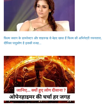
फिल्म जवान के डायरेक्टर और शाहरुख से बेहद खफा हैं फिल्म की अभिनेत्री नयनतारा,
दीपिका पादुकोण है इसकी वजह…