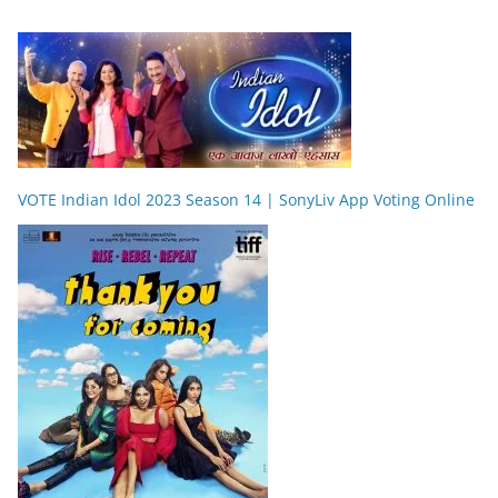
VOTE Indian Idol 2023 Season 14 | SonyLiv App Voting Online