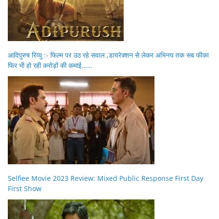
आदिपुरुष रिव्यु :- फिल्म पर उठ रहे सवाल ,डायरेक्शन से लेकर अभिनय तक सब फीका
फिर भी हो रही करोड़ों की कमाई……
Selfiee Movie 2023 Review: Mixed Public Response First Day
First Show