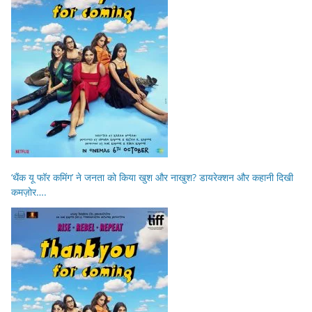
‘थैंक यू फॉर कमिंग’ ने जनता को किया खुश और नाखुश? डायरेक्शन और कहानी दिखी
कमज़ोर….