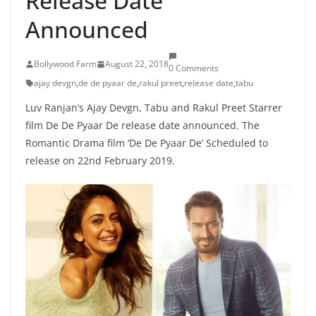
Release Date
Announced
Bollywood Farm
August 22, 2018
0 Comments
ajay devgn
,
de de pyaar de
,
rakul preet
,
release date
,
tabu
Luv Ranjan’s Ajay Devgn, Tabu and Rakul Preet Starrer
film De De Pyaar De release date announced. The
Romantic Drama film ‘De De Pyaar De’ Scheduled to
release on 22nd February 2019.