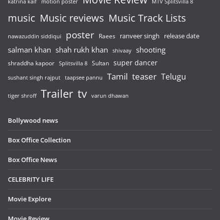
katrina kaif
motion poster
MTV Splitsvilla 8
music
Music reviews
Music Track Lists
poster
release date
Raees
ranveer singh
nawazuddin siddiqui
salman khan
shah rukh khan
shooting
shivaay
super dancer
shraddha kapoor
Sultan
Splitsvilla 8
Tamil
teaser
Telugu
sushant singh rajput
taapsee pannu
Trailer
tv
tiger shroff
varun dhawan
Bollywood news
Box Office Collection
Box Office News
CELEBRITY LIFE
Movie Explore
Movie Review