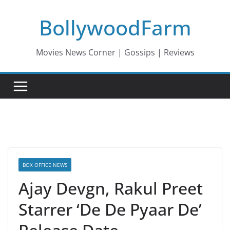
Skip
BollywoodFarm
to
content
Movies News Corner | Gossips | Reviews
BOX OFFICE NEWS
Ajay Devgn, Rakul Preet
Starrer ‘De De Pyaar De’