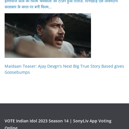
इम्तियाज अली की फिल्म ‘चमकीला’ का टीज़र हुआ रिलीज़, दिनदहाड़े एक लोकप्रिय
कलाकार के कत्ल पर बनी फिल्म…
Maidaan Teaser: Ajay Devgn’s Next Big True Story Based gives
Goosebumps
VOTE Indian Idol 2023 Season 14 | SonyLiv App Voting
Online