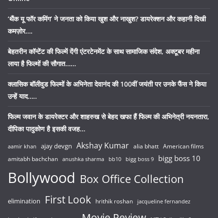
‘थैंक यू फॉर कमिंग’ ने जनता को किया खुश और नाखुश? डायरेक्शन और कहानी दिखी
कमज़ोर….
बेहतरीन कॉन्टेंट की फिल्में देंगी एंटरटेनमेंट के साथ सामाजिक संदेश, अक्टूबर महीना
लाया है फिल्मों की सौगात……
क्लासिक बॉलीवुड फिल्मों के अभिनेता देवानंद की 100वीं जयंती पर उनके फैंस ने किया
उन्हें याद…..
फिल्म जवान के डायरेक्टर और शाहरुख से बेहद खफा हैं फिल्म की अभिनेत्री नयनतारा,
दीपिका पादुकोण है इसकी वजह…
Akshay Kumar
ajay devgn
alia bhatt
American films
aamir khan
bigg boss 10
amitabh bachchan
anushka sharma
bb10
bigg boss 9
Bollywood
Box Office Collection
First Look
elimination
hrithik roshan
jacqueline fernandez
Movie Review