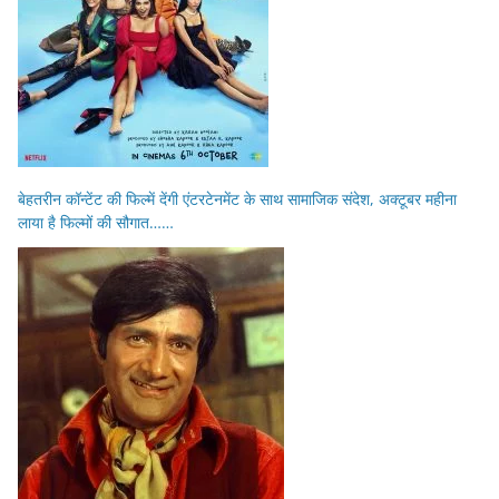
बेहतरीन कॉन्टेंट की फिल्में देंगी एंटरटेनमेंट के साथ सामाजिक संदेश, अक्टूबर महीना
लाया है फिल्मों की सौगात……