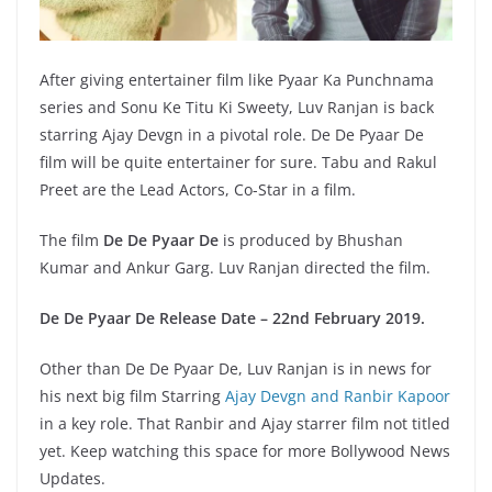
After giving entertainer film like Pyaar Ka Punchnama
series and Sonu Ke Titu Ki Sweety, Luv Ranjan is back
starring Ajay Devgn in a pivotal role. De De Pyaar De
film will be quite entertainer for sure. Tabu and Rakul
Preet are the Lead Actors, Co-Star in a film.
The film
De De Pyaar De
is produced by Bhushan
Kumar and Ankur Garg. Luv Ranjan directed the film.
De De Pyaar De Release Date – 22nd February 2019.
Other than De De Pyaar De, Luv Ranjan is in news for
his next big film Starring
Ajay Devgn and Ranbir Kapoor
in a key role. That Ranbir and Ajay starrer film not titled
yet. Keep watching this space for more Bollywood News
Updates.