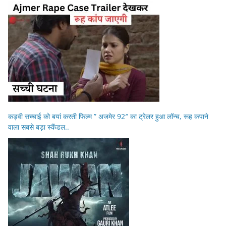
कड़वी सच्चाई को बयां करती फिल्म ” अजमेर 92″ का ट्रेलर हुआ लॉन्च, रूह कपाने
वाला सबसे बड़ा स्कैंडल..