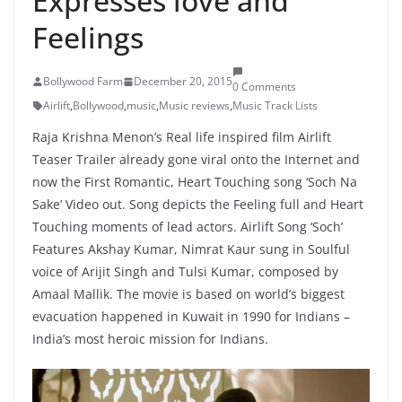
Expresses love and
Feelings
Bollywood Farm
December 20, 2015
0 Comments
Airlift
,
Bollywood
,
music
,
Music reviews
,
Music Track Lists
Raja Krishna Menon’s Real life inspired film Airlift
Teaser Trailer already gone viral onto the Internet and
now the First Romantic, Heart Touching song ‘Soch Na
Sake’ Video out. Song depicts the Feeling full and Heart
Touching moments of lead actors. Airlift Song ‘Soch’
Features Akshay Kumar, Nimrat Kaur sung in Soulful
voice of Arijit Singh and Tulsi Kumar, composed by
Amaal Mallik. The movie is based on world’s biggest
evacuation happened in Kuwait in 1990 for Indians –
India’s most heroic mission for Indians.