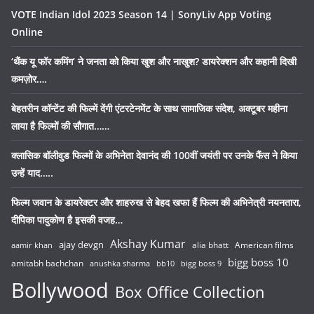
VOTE Indian Idol 2023 Season 14 | SonyLiv App Voting
Online
‘थैंक यू फॉर कमिंग’ ने जनता को किया खुश और नाखुश? डायरेक्शन और कहानी दिखी
कमज़ोर….
बेहतरीन कॉन्टेंट की फिल्में देंगी एंटरटेनमेंट के साथ सामाजिक संदेश, अक्टूबर महीना
लाया है फिल्मों की सौगात……
क्लासिक बॉलीवुड फिल्मों के अभिनेता देवानंद की 100वीं जयंती पर उनके फैंस ने किया
उन्हें याद…..
फिल्म जवान के डायरेक्टर और शाहरुख से बेहद खफा हैं फिल्म की अभिनेत्री नयनतारा,
दीपिका पादुकोण है इसकी वजह…
Akshay Kumar
ajay devgn
alia bhatt
American films
aamir khan
bigg boss 10
amitabh bachchan
anushka sharma
bb10
bigg boss 9
Bollywood
Box Office Collection