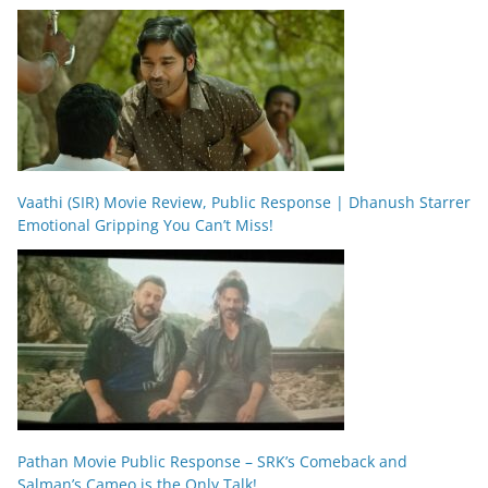
Vaathi (SIR) Movie Review, Public Response | Dhanush Starrer
Emotional Gripping You Can’t Miss!
Pathan Movie Public Response – SRK’s Comeback and
Salman’s Cameo is the Only Talk!