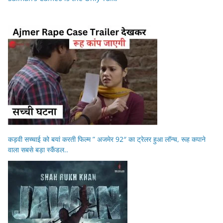
कड़वी सच्चाई को बयां करती फिल्म ” अजमेर 92″ का ट्रेलर हुआ लॉन्च, रूह कपाने
वाला सबसे बड़ा स्कैंडल..