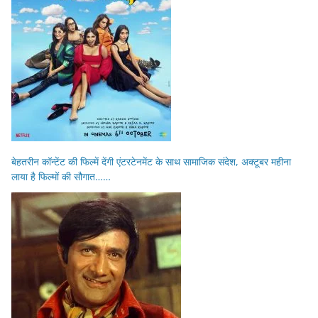
बेहतरीन कॉन्टेंट की फिल्में देंगी एंटरटेनमेंट के साथ सामाजिक संदेश, अक्टूबर महीना
लाया है फिल्मों की सौगात……