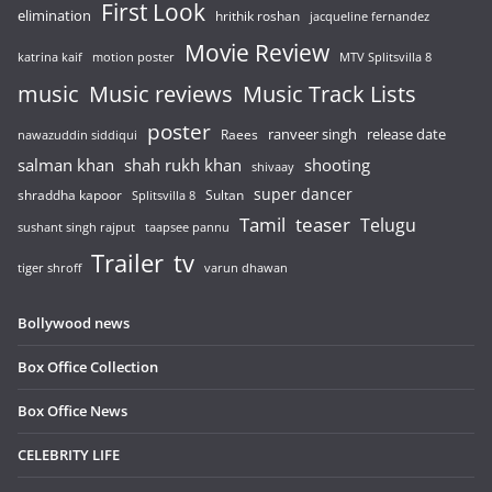
First Look
elimination
hrithik roshan
jacqueline fernandez
Movie Review
katrina kaif
motion poster
MTV Splitsvilla 8
music
Music reviews
Music Track Lists
poster
release date
Raees
ranveer singh
nawazuddin siddiqui
salman khan
shah rukh khan
shooting
shivaay
super dancer
shraddha kapoor
Sultan
Splitsvilla 8
Tamil
teaser
Telugu
sushant singh rajput
taapsee pannu
Trailer
tv
tiger shroff
varun dhawan
Bollywood news
Box Office Collection
Box Office News
CELEBRITY LIFE