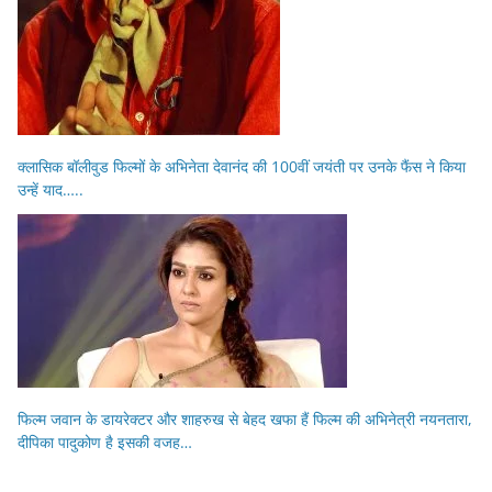
क्लासिक बॉलीवुड फिल्मों के अभिनेता देवानंद की 100वीं जयंती पर उनके फैंस ने किया
उन्हें याद…..
फिल्म जवान के डायरेक्टर और शाहरुख से बेहद खफा हैं फिल्म की अभिनेत्री नयनतारा,
दीपिका पादुकोण है इसकी वजह…