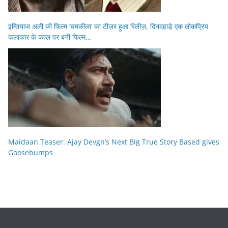
इम्तियाज अली की फिल्म ‘चमकीला’ का टीज़र हुआ रिलीज़, दिनदहाड़े एक लोकप्रिय
कलाकार के कत्ल पर बनी फिल्म…
Maidaan Teaser: Ajay Devgn’s Next Big True Story Based gives
Goosebumps