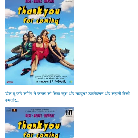
‘थैंक यू फॉर कमिंग’ ने जनता को किया खुश और नाखुश? डायरेक्शन और कहानी दिखी
कमज़ोर….