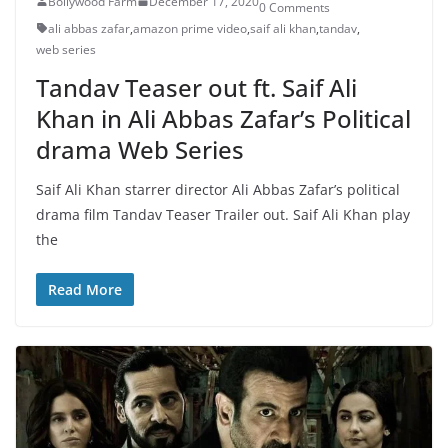
Bollywood Farm
December 17, 2020
0 Comments
ali abbas zafar
,
amazon prime video
,
saif ali khan
,
tandav
,
web series
Tandav Teaser out ft. Saif Ali
Khan in Ali Abbas Zafar’s Political
drama Web Series
Saif Ali Khan starrer director Ali Abbas Zafar’s political
drama film Tandav Teaser Trailer out. Saif Ali Khan play
the
Read More