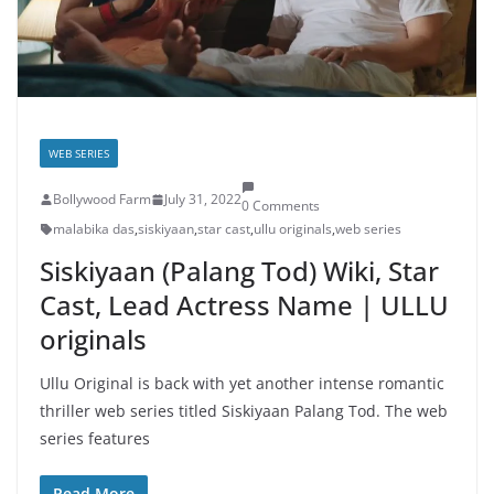
WEB SERIES
Bollywood Farm
July 31, 2022
0 Comments
malabika das
,
siskiyaan
,
star cast
,
ullu originals
,
web series
Siskiyaan (Palang Tod) Wiki, Star
Cast, Lead Actress Name | ULLU
originals
Ullu Original is back with yet another intense romantic
thriller web series titled Siskiyaan Palang Tod. The web
series features
Read More