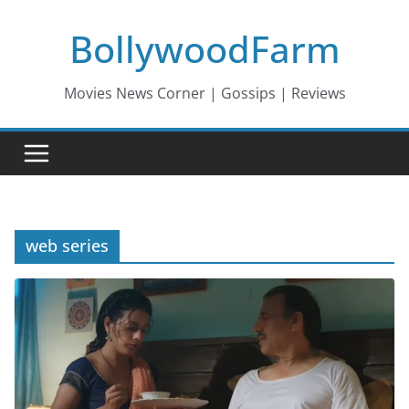
Skip
BollywoodFarm
to
content
Movies News Corner | Gossips | Reviews
web series