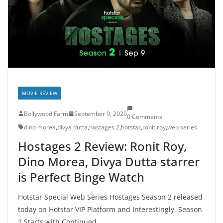
MOVIE REVIEW
Bollywood Farm
September 9, 2020
0 Comments
dino morea
,
divya dutta
,
hostages 2
,
hotstar
,
ronit roy
,
web series
Hostages 2 Review: Ronit Roy,
Dino Morea, Divya Dutta starrer
is Perfect Binge Watch
Hotstar Special Web Series Hostages Season 2 released
today on Hotstar VIP Platform and Interestingly, Season
2 Starts with Continued