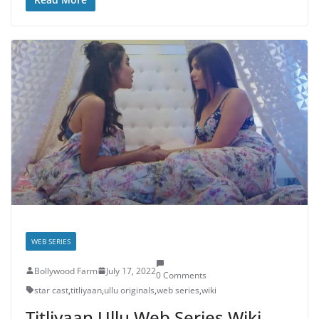
WEB SERIES
Bollywood Farm
July 17, 2022
0 Comments
star cast
,
titliyaan
,
ullu originals
,
web series
,
wiki
Titliyaan Ullu Web Series Wiki,