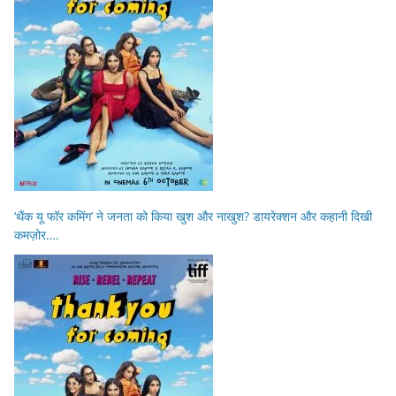
‘थैंक यू फॉर कमिंग’ ने जनता को किया खुश और नाखुश? डायरेक्शन और कहानी दिखी
कमज़ोर….