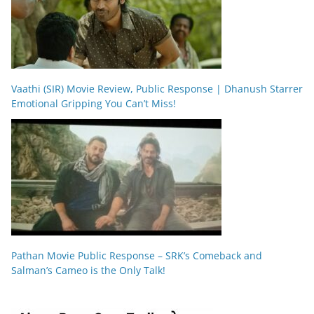
Vaathi (SIR) Movie Review, Public Response | Dhanush Starrer
Emotional Gripping You Can’t Miss!
Pathan Movie Public Response – SRK’s Comeback and
Salman’s Cameo is the Only Talk!